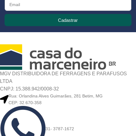
Cadastrar
MGV DISTRIBUIDORA DE FERRAGENS E PARAFUSOS
LTDA
CNPJ: 15.388.942/0008-32
Rua: Orlandina Alves Guimarães, 281 Betim, MG
CEP: 32.670-358
31- 3787-1672