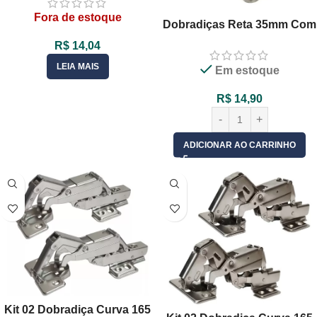
Fora de estoque
Dobradiças Reta 35mm Com
Pistão Amortecedor Calço
R$
14,04
Slide On – 01 Unid
LEIA MAIS
Em estoque
R$
14,90
ADICIONAR AO CARRINHO
Kit 02 Dobradiça Curva 165