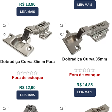
R$
13,90
LEIA MAIS
LEIA MAIS
Dobradiça Curva 35mm
Dobradiça Curva 35mm Para
Pistão Com Amortecedor
Moveis – 01 Unid
Calço 3D Clip On
Fora de estoque
Fora de estoque
R$
14,85
R$
12,90
LEIA MAIS
LEIA MAIS