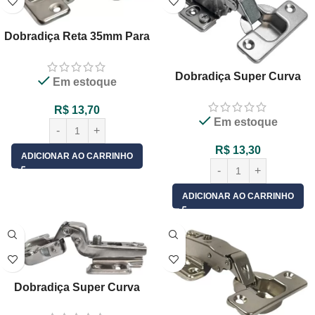
Dobradiça Reta 35mm Para
Móveis – 01 Unid
Dobradiça Super Curva
Em estoque
35mm Com Pistão
Amortecedor Calço 3D Clip
R$
13,70
Em estoque
On – 01 Unid
R$
13,30
ADICIONAR AO CARRINHO
ADICIONAR AO CARRINHO
Dobradiça Super Curva
35mm Para Moveis – 01 Unid