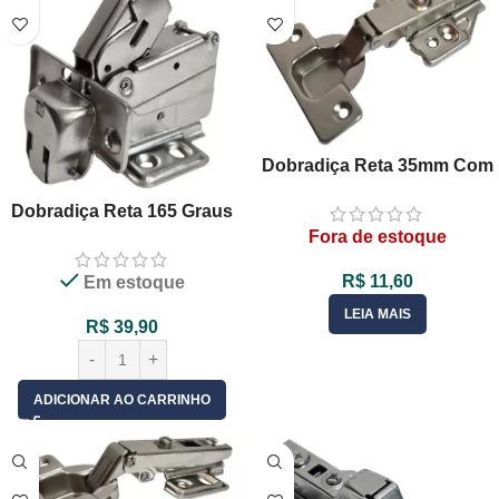
Dobradiça Reta 35mm Com
Pistão Amortecedor Calço
Dobradiça Reta 165 Graus
3D Clip On – 01 Unid
Caneco 35mm Com
Fora de estoque
Amortecedor 1 Un
R$
11,60
Em estoque
LEIA MAIS
R$
39,90
ADICIONAR AO CARRINHO