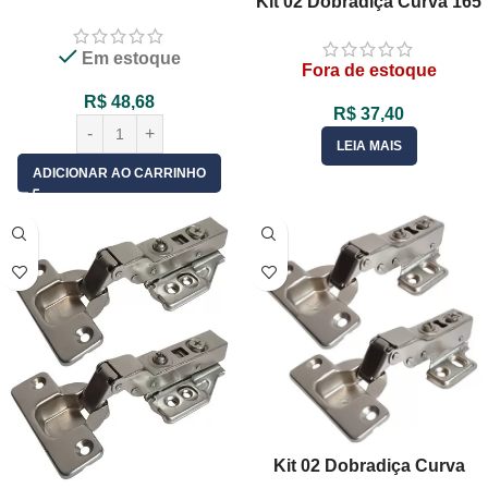
Kit 02 Dobradiça Curva 165
Graus 35mm Com Pistão
Graus Caneco 35mm Porta
Amortecedor Móveis / Porta
De Armário
Em estoque
de Armário
Fora de estoque
R$
48,68
R$
37,40
LEIA MAIS
ADICIONAR AO CARRINHO
Kit 02 Dobradiça Curva