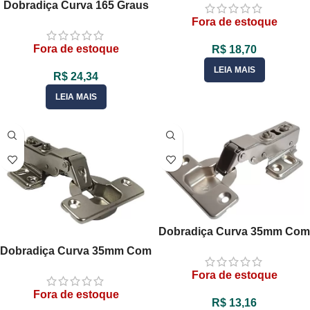
Dobradiça Curva 165 Graus
Armário
35mm C/Amortecedor Para
Fora de estoque
Móveis
Fora de estoque
R$
18,70
LEIA MAIS
R$
24,34
LEIA MAIS
Dobradiça Curva 35mm Com
Pistão Amortecedor Para
Dobradiça Curva 35mm Com
Móveis – 01 Unid
Pistão Amortecedor Calço
Fora de estoque
Slide On – 01 Unid
Fora de estoque
R$
13,16