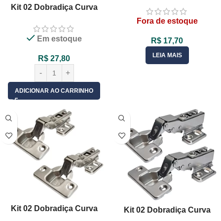
35mm Com Pistão
Kit 02 Dobradiça Curva
Amortecedor Para Móveis –
35mm Com Pistão
Fora de estoque
02 Unid
Amortecedor Calço 3D Clip
Em estoque
On – 02 Unid
R$
17,70
LEIA MAIS
R$
27,80
ADICIONAR AO CARRINHO
Kit 02 Dobradiça Curva
Kit 02 Dobradiça Curva
35mm Para Móveis – 02 Unid
35mm Pistão Amortecedor