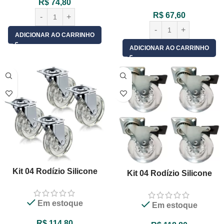
R$
74,80
R$
67,60
ADICIONAR AO CARRINHO
ADICIONAR AO CARRINHO
Kit 04 Rodízio Silicone
Kit 04 Rodízio Silicone
75mm Gel Transparente
75mm Gel Transparente
Base Giratória Sem Freio
Giratório Com Freio
Em estoque
Em estoque
R$
114,80