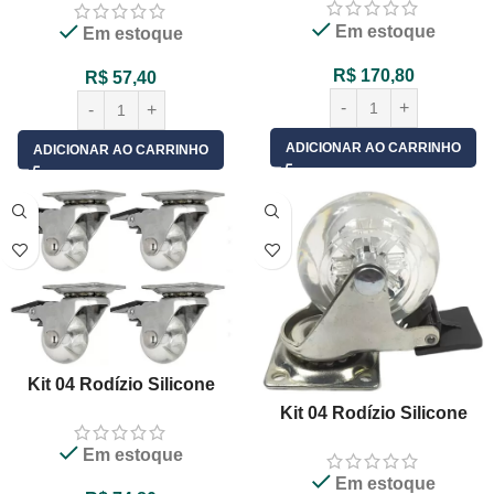
Sem Trava
Base Giratória Sem Freio
Em estoque
Em estoque
R$
170,80
R$
57,40
ADICIONAR AO CARRINHO
ADICIONAR AO CARRINHO
Kit 04 Rodízio Silicone
35mm Gel Transparente
Kit 04 Rodízio Silicone
Giratório Com Freio
50mm Gel Transparente
Em estoque
Giratório Com Freio
Em estoque