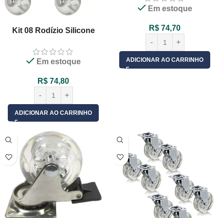
Em estoque
R$
74,70
Kit 08 Rodízio Silicone
35mm Gel Transparente
Base Giratória Sem Freio
ADICIONAR AO CARRINHO
Em estoque
R$
74,80
ADICIONAR AO CARRINHO