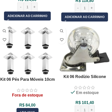
R$
118,80
ADICIONAR AO CARRINHO
ADICIONAR AO CARRINHO
Kit 06 Rodízio Silicone
Kit 06 Pés Para Móveis 10cm
50mm Gel Transparente
Quadrado Aço Cromado
Giratório Com Freio
Com Regulagem
Em estoque
Fora de estoque
R$
101,40
R$
84,00