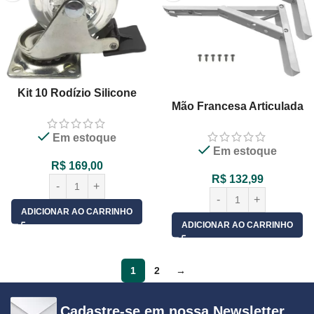
Kit 10 Rodízio Silicone
Mão Francesa Articulada
50mm Gel Transparente
Mesas 40cm 100kg
Giratório Com Freio
Reforçada Par
Em estoque
Em estoque
R$
169,00
R$
132,99
ADICIONAR AO CARRINHO
ADICIONAR AO CARRINHO
1
2
→
Cadastre-se em nossa Newsletter