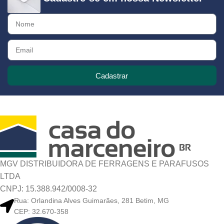
Cadastrar
MGV DISTRIBUIDORA DE FERRAGENS E PARAFUSOS
LTDA
CNPJ: 15.388.942/0008-32
Rua: Orlandina Alves Guimarães, 281 Betim, MG
CEP: 32.670-358