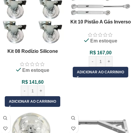
Kit 10 Pistão A Gás Inverso
245mm 40n 4kg P Porta De
Armário
Em estoque
Kit 08 Rodízio Silicone
R$
167,00
75mm Gel Transparente
Giratório Com Freio
Em estoque
ADICIONAR AO CARRINHO
R$
141,60
ADICIONAR AO CARRINHO