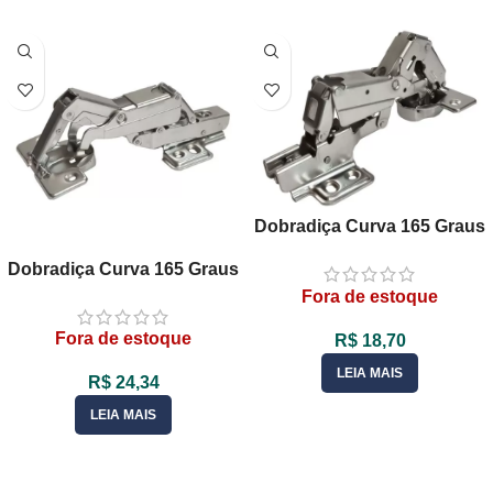
Dobradiça Curva 165 Graus
Caneco 35mm Para Porta
Dobradiça Curva 165 Graus
De Armário
35mm C/Amortecedor Para
Fora de estoque
Móveis
Fora de estoque
R$
18,70
LEIA MAIS
R$
24,34
LEIA MAIS