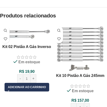
Produtos relacionados
Kit 02 Pistão A Gás Inverso
245mm 100N 10kg Porta De
Armário
Em estoque
R$
19,90
Kit 10 Pistão A Gás 245mm
60N 6kg Para Porta De
Armário Basculante
ADICIONAR AO CARRINHO
Em estoque
R$
157,00