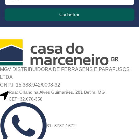
Cadastrar
MGV DISTRIBUIDORA DE FERRAGENS E PARAFUSOS
LTDA
CNPJ: 15.388.942/0008-32
Rua: Orlandina Alves Guimarães, 281 Betim, MG
CEP: 32.670-358
31- 3787-1672