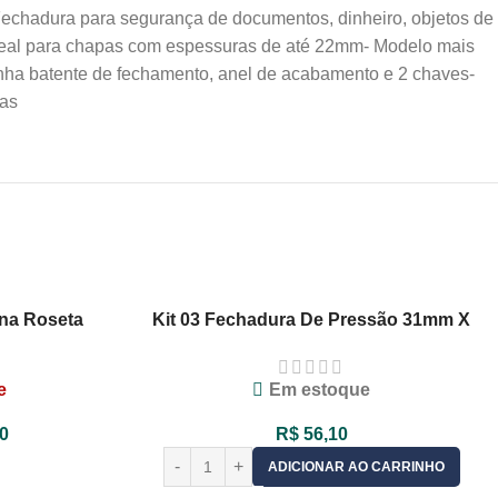
chadura para segurança de documentos, dinheiro, objetos de
ideal para chapas com espessuras de até 22mm- Modelo mais
panha batente de fechamento, anel de acabamento e 2 chaves-
ias
na Roseta
Kit 03 Fechadura De Pressão 31mm X
 MGM
D19 Longa Porta De Correr / Gaveta
e
Em estoque
0
R$
56,10
ADICIONAR AO CARRINHO