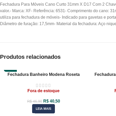
Fechadura Para Móveis Cano Curto 31mm X D17 Com 2 Chaves X
valor.- Marca: XF- Referência: 6531- Comprimento do cano: 3
utiliza para fechadura de móveis- Indicado para gavetas e por
Diâmetro de furação: 17,5mm- Material da fechadura: Aço niqu
Produtos relacionados
-14%
Fechadura Banheiro Modena Roseta
Fechadura
Quadrada Bronze MGM
Quad
Fora de estoque
R$
40,50
R$
46,90
LEIA MAIS