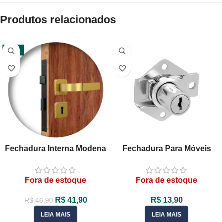
Produtos relacionados
-11%
Fechadura Interna Modena
Fechadura Para Móveis
Roseta Quadrada Bronze
Cano Curto 31mm X D17
MGM
Com 2 Chaves XF
Fora de estoque
Fora de estoque
R$
41,90
R$
13,90
R$
46,90
LEIA MAIS
LEIA MAIS