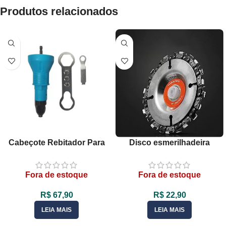
Produtos relacionados
Cabeçote Rebitador Para
Disco esmerilhadeira
Furadeira Com 4 Bicos E
corrente moto serra
Chave XF
Fora de estoque
Fora de estoque
R$
67,90
R$
22,90
LEIA MAIS
LEIA MAIS